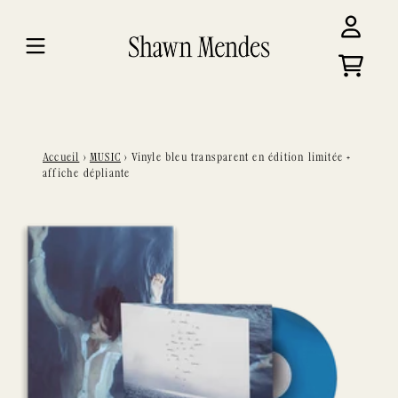
Aller au contenu
Compte
Panier
Accueil
›
MUSIC
›
Vinyle bleu transparent en édition limitée +
affiche dépliante